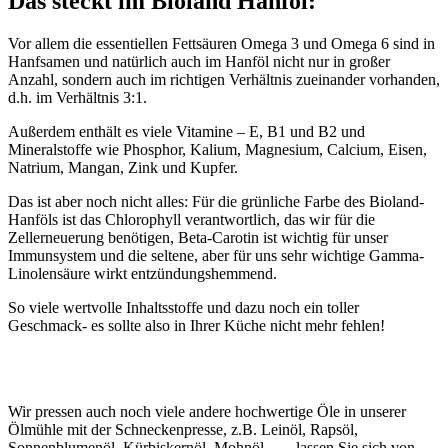
Das steckt im Bioland Hanföl:
Vor allem die essentiellen Fettsäuren Omega 3 und Omega 6 sind in
Hanfsamen und natürlich auch im Hanföl nicht nur in großer
Anzahl, sondern auch im richtigen Verhältnis zueinander vorhanden,
d.h. im Verhältnis 3:1.
Außerdem enthält es viele Vitamine – E, B1 und B2 und
Mineralstoffe wie Phosphor, Kalium, Magnesium, Calcium, Eisen,
Natrium, Mangan, Zink und Kupfer.
Das ist aber noch nicht alles: Für die grünliche Farbe des Bioland-
Hanföls ist das Chlorophyll verantwortlich, das wir für die
Zellerneuerung benötigen, Beta-Carotin ist wichtig für unser
Immunsystem und die seltene, aber für uns sehr wichtige Gamma-
Linolensäure wirkt entzündungshemmend.
So viele wertvolle Inhaltsstoffe und dazu noch ein toller
Geschmack- es sollte also in Ihrer Küche nicht mehr fehlen!
Wir pressen auch noch viele andere hochwertige Öle in unserer
Ölmühle mit der Schneckenpresse, z.B. Leinöl, Rapsöl,
Sonnenblumenöl, Kürbiskernöl, Mohnöl… – lassen Sie sich von