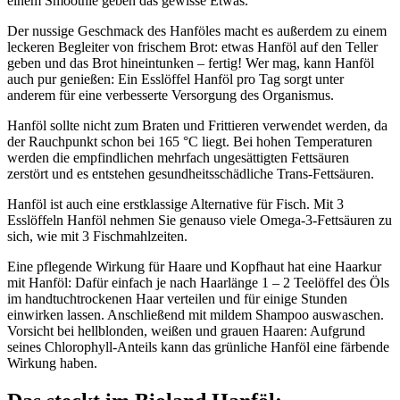
einem Smoothie geben das gewisse Etwas.
Der nussige Geschmack des Hanföles macht es außerdem zu einem
leckeren Begleiter von frischem Brot: etwas Hanföl auf den Teller
geben und das Brot hineintunken – fertig! Wer mag, kann Hanföl
auch pur genießen: Ein Esslöffel Hanföl pro Tag sorgt unter
anderem für eine verbesserte Versorgung des Organismus.
Hanföl sollte nicht zum Braten und Frittieren verwendet werden, da
der Rauchpunkt schon bei 165 °C liegt. Bei hohen Temperaturen
werden die empfindlichen mehrfach ungesättigten Fettsäuren
zerstört und es entstehen gesundheitsschädliche Trans-Fettsäuren.
Hanföl ist auch eine erstklassige Alternative für Fisch. Mit 3
Esslöffeln Hanföl nehmen Sie genauso viele Omega-3-Fettsäuren zu
sich, wie mit 3 Fischmahlzeiten.
Eine pflegende Wirkung für Haare und Kopfhaut hat eine Haarkur
mit Hanföl: Dafür einfach je nach Haarlänge 1 – 2 Teelöffel des Öls
im handtuchtrockenen Haar verteilen und für einige Stunden
einwirken lassen. Anschließend mit mildem Shampoo auswaschen.
Vorsicht bei hellblonden, weißen und grauen Haaren: Aufgrund
seines Chlorophyll-Anteils kann das grünliche Hanföl eine färbende
Wirkung haben.