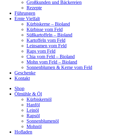
Großkunden und Bäckereien
Rezepte
Führungen
Ernte Vielfalt
Kürbiskerne – Bioland
Kürbisse vom Feld
Süßkartoffeln – Bioland
Kartoffeln vom Feld
Leinsamen vom Feld
Raps vom Feld
Chia vom Feld – Bioland
Mohn vom Feld – Bioland
Sonnenblumen & Kerne vom Feld
Geschenke
Kontakt
Shop
Ölmühle & Öl
Kürbiskernöl
Hanföl
Leinöl
Rapsöl
Sonnenblumenöl
Mohnöl
Hofladen