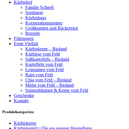
Kürbishof
Familie Schnell
Sortiment
Kürbishaus
Kooperationspartner
Großkunden und Bäckereien
Rezepte
Führungen
Ernte Vielfalt
Kürbiskerne – Bioland
Kürbisse vom Feld
Süßkartoffeln – Bioland
Kartoffeln vom Feld
Leinsamen vom Feld
Raps vom Feld
Chia vom Feld – Bioland
Mohn vom Feld – Bioland
Sonnenblumen & Kerne vom Feld
Geschenke
Kontakt
Produktkategorien:
Kürbiskerne
Kürbiskernöl / Öle aus eigener Herstellung