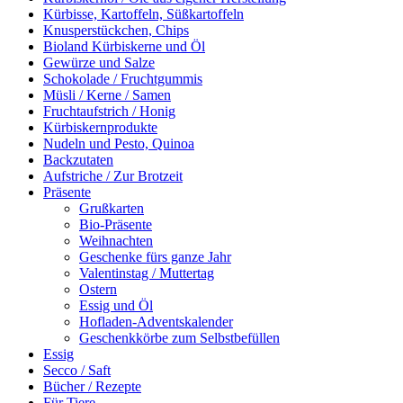
Kürbisse, Kartoffeln, Süßkartoffeln
Knusperstückchen, Chips
Bioland Kürbiskerne und Öl
Gewürze und Salze
Schokolade / Fruchtgummis
Müsli / Kerne / Samen
Fruchtaufstrich / Honig
Kürbiskernprodukte
Nudeln und Pesto, Quinoa
Backzutaten
Aufstriche / Zur Brotzeit
Präsente
Grußkarten
Bio-Präsente
Weihnachten
Geschenke fürs ganze Jahr
Valentinstag / Muttertag
Ostern
Essig und Öl
Hofladen-Adventskalender
Geschenkkörbe zum Selbstbefüllen
Essig
Secco / Saft
Bücher / Rezepte
Für Tiere