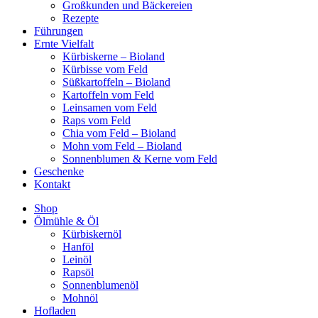
Großkunden und Bäckereien
Rezepte
Führungen
Ernte Vielfalt
Kürbiskerne – Bioland
Kürbisse vom Feld
Süßkartoffeln – Bioland
Kartoffeln vom Feld
Leinsamen vom Feld
Raps vom Feld
Chia vom Feld – Bioland
Mohn vom Feld – Bioland
Sonnenblumen & Kerne vom Feld
Geschenke
Kontakt
Shop
Ölmühle & Öl
Kürbiskernöl
Hanföl
Leinöl
Rapsöl
Sonnenblumenöl
Mohnöl
Hofladen