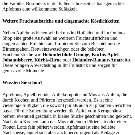
die Familie. Besonders in der kalten Jahreszeit ist hausgemachtes
Apfelmus eine willkommene Süßigkeit.
Weitere Fruchtaufstriche und eingemachte Köstlichkeiten
Neben Apfelmus bieten wir bei uns im Hofladen und im Online-
Shop eine große Auswahl an weiteren Fruchtaufstrichen und
eingemachten Früchten an. Probieren Sie zum Beispiel unsere
Birnenspalten, Rotweinzwetschgen oder die beliebten
Fruchtaufstriche wie
Holunderblüte-Orange
,
Kürbis-Apfel-
Johannisbeere
,
Kürbis-Birne
oder
Holunder-Banane-Amaretto
.
Diese bringen Abwechslung in Ihr Frühstück und sorgen für
genussvolle Momente.
Wussten Sie schon?
Apfelmus, Apfelbrei oder Apfelkompott sind Mus aus Äpfeln, die
durch Kochen und Pürieren hergestellt werden. Es ist eine
vielseitige Süßigkeit, die sowohl pur als auch zu pikanten Gerichten
passt. Für die Zubereitung werden die Äpfel vom Kerngehäuse
befreit, eventuell geschält, in kleine Stücke geschnitten und gekocht.
Nach dem Kochen kann das Mus mit einem Pürierstab oder einer
Flotten Lotte fein püriert werden. Apfelmus ist eine beliebte
Nachspeise, eignet sich aber auch hervorragend als Beilage zu