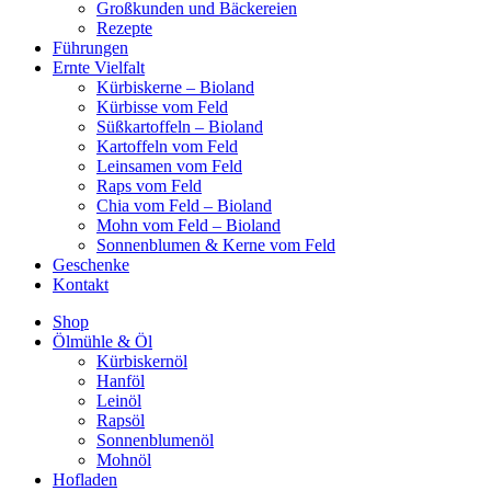
Großkunden und Bäckereien
Rezepte
Führungen
Ernte Vielfalt
Kürbiskerne – Bioland
Kürbisse vom Feld
Süßkartoffeln – Bioland
Kartoffeln vom Feld
Leinsamen vom Feld
Raps vom Feld
Chia vom Feld – Bioland
Mohn vom Feld – Bioland
Sonnenblumen & Kerne vom Feld
Geschenke
Kontakt
Shop
Ölmühle & Öl
Kürbiskernöl
Hanföl
Leinöl
Rapsöl
Sonnenblumenöl
Mohnöl
Hofladen