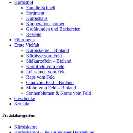
Kürbishof
Familie Schnell
Sortiment
Kürbishaus
Kooperationspartner
Großkunden und Bäckereien
Rezepte
Führungen
Ernte Vielfalt
Kürbiskerne – Bioland
Kürbisse vom Feld
Süßkartoffeln – Bioland
Kartoffeln vom Feld
Leinsamen vom Feld
Raps vom Feld
Chia vom Feld – Bioland
Mohn vom Feld – Bioland
Sonnenblumen & Kerne vom Feld
Geschenke
Kontakt
Produktkategorien:
Kürbiskerne
Kürbiskernöl / Öle aus eigener Herstellung