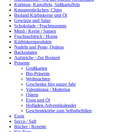
Kürbisse, Kartoffeln, Süßkartoffeln
Knusperstückchen, Chips
Bioland Kürbiskerne und Öl
Gewürze und Salze
Schokolade / Fruchtgummis
Müsli / Kerne / Samen
Fruchtaufstrich / Honig
Kürbiskernprodukte
Nudeln und Pesto, Quinoa
Backzutaten
Aufstriche / Zur Brotzeit
Präsente
Grußkarten
Bio-Präsente
Weihnachten
Geschenke fürs ganze Jahr
Valentinstag / Muttertag
Ostern
Essig und Öl
Hofladen-Adventskalender
Geschenkkörbe zum Selbstbefüllen
Essig
Secco / Saft
Bücher / Rezepte
Für Tiere