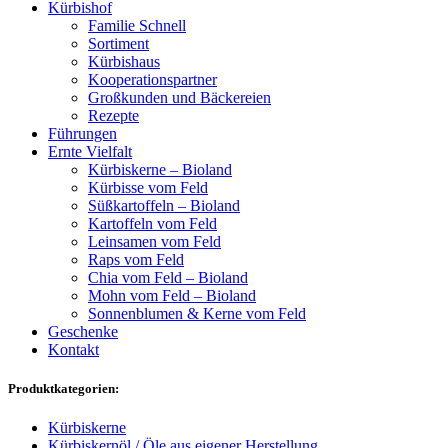
Kürbishof
Familie Schnell
Sortiment
Kürbishaus
Kooperationspartner
Großkunden und Bäckereien
Rezepte
Führungen
Ernte Vielfalt
Kürbiskerne – Bioland
Kürbisse vom Feld
Süßkartoffeln – Bioland
Kartoffeln vom Feld
Leinsamen vom Feld
Raps vom Feld
Chia vom Feld – Bioland
Mohn vom Feld – Bioland
Sonnenblumen & Kerne vom Feld
Geschenke
Kontakt
Produktkategorien:
Kürbiskerne
Kürbiskernöl / Öle aus eigener Herstellung