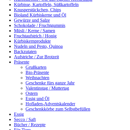
Kürbisse, Kartoffeln, Süßkartoffeln
Knusperstückchen, Chips
Bioland Kürbiskerne und Öl
Gewürze und Salze
Schokolade / Fruchtgummis
Müsli / Kerne / Samen
Fruchtaufstrich / Honig
Kürbiskernprodukte
Nudeln und Pesto, Quinoa
Backzutaten
Aufstriche / Zur Brotzeit
Präsente
Grußkarten
Bio-Präsente
Weihnachten
Geschenke fürs ganze Jahr
Valentinstag / Muttertag
Ostern
Essig und Öl
Hofladen-Adventskalender
Geschenkkörbe zum Selbstbefüllen
Essig
Secco / Saft
Bücher / Rezepte
Für Tiere