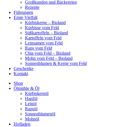
Großkunden und Bäckereien
Rezepte
Führungen
Ernte Vielfalt
Kürbiskerne – Bioland
Kürbisse vom Feld
Süßkartoffeln – Bioland
Kartoffeln vom Feld
Leinsamen vom Feld
Raps vom Feld
Chia vom Feld – Bioland
Mohn vom Feld – Bioland
Sonnenblumen & Kerne vom Feld
Geschenke
Kontakt
Shop
Ölmühle & Öl
Kürbiskernöl
Hanföl
Leinöl
Rapsöl
Sonnenblumenöl
Mohnöl
Hofladen