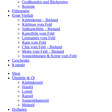
Großkunden und Bäckereien
Rezepte
Führungen
Ernte Vielfalt
Kürbiskerne – Bioland
Kürbisse vom Feld
Süßkartoffeln – Bioland
Kartoffeln vom Feld
Leinsamen vom Feld
Raps vom Feld
Chia vom Feld – Bioland
Mohn vom Feld – Bioland
Sonnenblumen & Kerne vom Feld
Geschenke
Kontakt
Shop
Ölmühle & Öl
Kürbiskernöl
Hanföl
Leinöl
Rapsöl
Sonnenblumenöl
Mohnöl
Hofladen