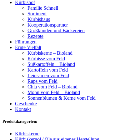
Kürbishof
Familie Schnell
Sortiment
Kürbishaus
Kooperationspartner
Großkunden und Bäckereien
Rezepte
Führungen
Ernte Vielfalt
Kürbiskerne – Bioland
Kürbisse vom Feld
Süßkartoffeln – Bioland
Kartoffeln vom Feld
Leinsamen vom Feld
Raps vom Feld
Chia vom Feld – Bioland
Mohn vom Feld – Bioland
Sonnenblumen & Kerne vom Feld
Geschenke
Kontakt
Produktkategorien:
Kürbiskerne
Kürbiskernöl / Öle aus eigener Herstellung