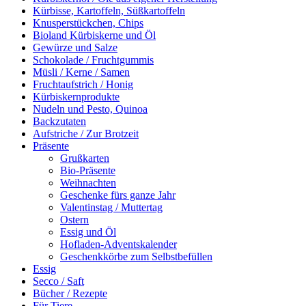
Kürbisse, Kartoffeln, Süßkartoffeln
Knusperstückchen, Chips
Bioland Kürbiskerne und Öl
Gewürze und Salze
Schokolade / Fruchtgummis
Müsli / Kerne / Samen
Fruchtaufstrich / Honig
Kürbiskernprodukte
Nudeln und Pesto, Quinoa
Backzutaten
Aufstriche / Zur Brotzeit
Präsente
Grußkarten
Bio-Präsente
Weihnachten
Geschenke fürs ganze Jahr
Valentinstag / Muttertag
Ostern
Essig und Öl
Hofladen-Adventskalender
Geschenkkörbe zum Selbstbefüllen
Essig
Secco / Saft
Bücher / Rezepte
Für Tiere