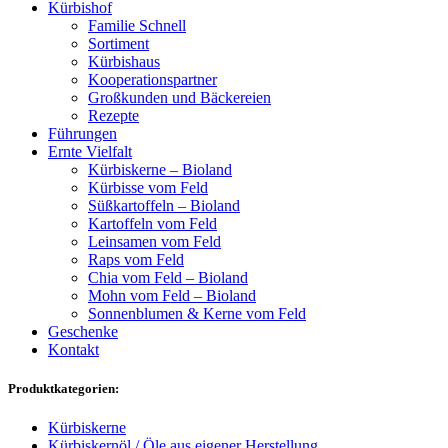
Kürbishof
Familie Schnell
Sortiment
Kürbishaus
Kooperationspartner
Großkunden und Bäckereien
Rezepte
Führungen
Ernte Vielfalt
Kürbiskerne – Bioland
Kürbisse vom Feld
Süßkartoffeln – Bioland
Kartoffeln vom Feld
Leinsamen vom Feld
Raps vom Feld
Chia vom Feld – Bioland
Mohn vom Feld – Bioland
Sonnenblumen & Kerne vom Feld
Geschenke
Kontakt
Produktkategorien:
Kürbiskerne
Kürbiskernöl / Öle aus eigener Herstellung