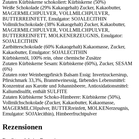
Zutaten Kürbiskerne schokoliert: Kürbiskerne (50%)
Weiße Schokolade (29% Kakaogehalt) Zucker, Kakaobutter,
MAGERMILCHPULVER, VOLLMILCHPULVER,
BUTTERREINFETT, Emulgator: SOJALECITHIN
Vollmilchschokolade (38% Kakaogehalt) Zucker, Kakaobutter,
MAGERMILCHPULVER, VOLLMILCHPULVER,
BUTTERREINFETT, MOLKENERZEUGNIS, Emulgator:
SOJALECITHIN
Zartbitterschokolade (60% Kakaogehalt) Kakaomasse, Zucker,
Kakaobutter, Emulgator: SOJALECITHIN
Kürbiskernöl, 100% rein, ohne chemische Zusätze
Zutaten Kürbiskerne Sesam: Kürbiskerne (60%), Zucker, SESAM
(6%)
Zutaten roter Weinbergpfirsich Balsam Essig: Invertzuckersirup,
Pfirsichmark 33,3%, Branntweinessig, färbendes Lebensmittel:
Konzentrat aus Karotte und Johannisbeere, Antioxidationsmittel:
Kaliumdisulfit, enthält SULFITE
Zutaten Kürbiskerne Schoko-Himbeere: Kürbiskerne (50%),
Vollmilchschokolade (Zucker, Kakaobutter, Kakaomasse,
MAGERMILCHpulver, BUTTERreinfett, MOLKENerzeugnis,
Emulgator: SOJAlecithin), Himbeerfruchtpulver
Rezensionen