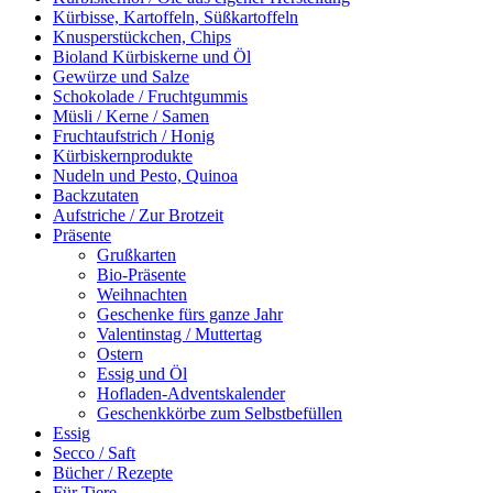
Kürbisse, Kartoffeln, Süßkartoffeln
Knusperstückchen, Chips
Bioland Kürbiskerne und Öl
Gewürze und Salze
Schokolade / Fruchtgummis
Müsli / Kerne / Samen
Fruchtaufstrich / Honig
Kürbiskernprodukte
Nudeln und Pesto, Quinoa
Backzutaten
Aufstriche / Zur Brotzeit
Präsente
Grußkarten
Bio-Präsente
Weihnachten
Geschenke fürs ganze Jahr
Valentinstag / Muttertag
Ostern
Essig und Öl
Hofladen-Adventskalender
Geschenkkörbe zum Selbstbefüllen
Essig
Secco / Saft
Bücher / Rezepte
Für Tiere