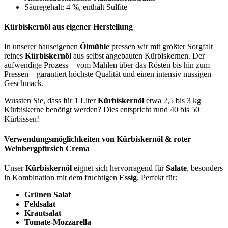
Säuregehalt: 4 %, enthält Sulfite
Kürbiskernöl aus eigener Herstellung
In unserer hauseigenen
Ölmühle
pressen wir mit größter Sorgfalt
reines
Kürbiskernöl
aus selbst angebauten Kürbiskernen. Der
aufwendige Prozess – vom Mahlen über das Rösten bis hin zum
Pressen – garantiert höchste Qualität und einen intensiv nussigen
Geschmack.
Wussten Sie, dass für 1 Liter
Kürbiskernöl
etwa 2,5 bis 3 kg
Kürbiskerne benötigt werden? Dies entspricht rund 40 bis 50
Kürbissen!
Verwendungsmöglichkeiten von Kürbiskernöl & roter
Weinbergpfirsich Crema
Unser
Kürbiskernöl
eignet sich hervorragend für
Salate
, besonders
in Kombination mit dem fruchtigen
Essig
. Perfekt für:
Grünen Salat
Feldsalat
Krautsalat
Tomate-Mozzarella