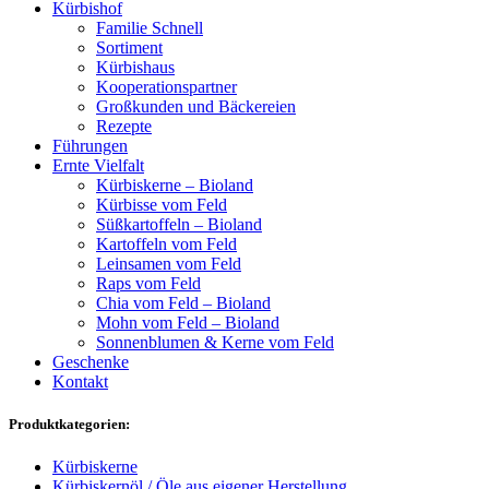
Kürbishof
Familie Schnell
Sortiment
Kürbishaus
Kooperationspartner
Großkunden und Bäckereien
Rezepte
Führungen
Ernte Vielfalt
Kürbiskerne – Bioland
Kürbisse vom Feld
Süßkartoffeln – Bioland
Kartoffeln vom Feld
Leinsamen vom Feld
Raps vom Feld
Chia vom Feld – Bioland
Mohn vom Feld – Bioland
Sonnenblumen & Kerne vom Feld
Geschenke
Kontakt
Produktkategorien:
Kürbiskerne
Kürbiskernöl / Öle aus eigener Herstellung