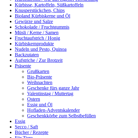
Kürbisse, Kartoffeln, Süßkartoffeln
Knusperstückchen, Chips
Bioland Kürbiskerne und Öl
Gewürze und Salze
Schokolade / Fruchtgummis
Müsli / Kerne / Samen
Fruchtaufstrich / Honig
Kürbiskernprodukte
Nudeln und Pesto, Quinoa
Backzutaten
Aufstriche / Zur Brotzeit
Präsente
Grußkarten
Bio-Präsente
Weihnachten
Geschenke fürs ganze Jahr
Valentinstag / Muttertag
Ostern
Essig und Öl
Hofladen-Adventskalender
Geschenkkörbe zum Selbstbefüllen
Essig
Secco / Saft
Bücher / Rezepte
Für Tiere