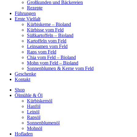
Großkunden und Bäckereien
Rezepte
Führungen
Ernte Vielfalt
Kürbiskerne – Bioland
Kürbisse vom Feld
Süßkartoffeln – Bioland
Kartoffeln vom Feld
Leinsamen vom Feld
Raps vom Feld
Chia vom Feld – Bioland
Mohn vom Feld – Bioland
Sonnenblumen & Kerne vom Feld
Geschenke
Kontakt
Shop
Ölmühle & Öl
Kürbiskernöl
Hanföl
Leinöl
Rapsöl
Sonnenblumenöl
Mohnöl
Hofladen