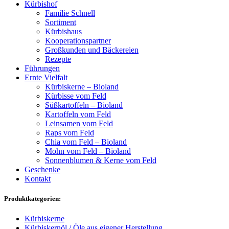
Kürbishof
Familie Schnell
Sortiment
Kürbishaus
Kooperationspartner
Großkunden und Bäckereien
Rezepte
Führungen
Ernte Vielfalt
Kürbiskerne – Bioland
Kürbisse vom Feld
Süßkartoffeln – Bioland
Kartoffeln vom Feld
Leinsamen vom Feld
Raps vom Feld
Chia vom Feld – Bioland
Mohn vom Feld – Bioland
Sonnenblumen & Kerne vom Feld
Geschenke
Kontakt
Produktkategorien:
Kürbiskerne
Kürbiskernöl / Öle aus eigener Herstellung