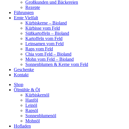
Großkunden und Bäckereien
Rezepte
Führungen
Ernte Vielfalt
Kürbiskerne – Bioland
Kürbisse vom Feld
Süßkartoffeln – Bioland
Kartoffeln vom Feld
Leinsamen vom Feld
Raps vom Feld
Chia vom Feld – Bioland
Mohn vom Feld – Bioland
Sonnenblumen & Kerne vom Feld
Geschenke
Kontakt
Shop
Ölmühle & Öl
Kürbiskernöl
Hanföl
Leinöl
Rapsöl
Sonnenblumenöl
Mohnöl
Hofladen