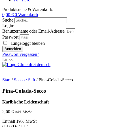
Produktsuche & Warenkorb:
0,00
€
0
Warenkorb
Suche
Login:
Benutzername oder Email-Adresse
Passwort
Eingeloggt bleiben
Anmelden
Passwort vergessen?
Links:
Start
/
Secco / Saft
/ Pina-Colada-Secco
Pina-Colada-Secco
Karibische Leidenschaft
2,60
€
inkl. MwSt
Enthält 19% MwSt
(
13,00
€
/ 1 L)