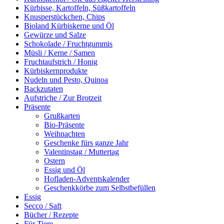
Kürbisse, Kartoffeln, Süßkartoffeln
Knusperstückchen, Chips
Bioland Kürbiskerne und Öl
Gewürze und Salze
Schokolade / Fruchtgummis
Müsli / Kerne / Samen
Fruchtaufstrich / Honig
Kürbiskernprodukte
Nudeln und Pesto, Quinoa
Backzutaten
Aufstriche / Zur Brotzeit
Präsente
Grußkarten
Bio-Präsente
Weihnachten
Geschenke fürs ganze Jahr
Valentinstag / Muttertag
Ostern
Essig und Öl
Hofladen-Adventskalender
Geschenkkörbe zum Selbstbefüllen
Essig
Secco / Saft
Bücher / Rezepte
Für Tiere