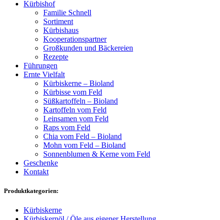
Kürbishof
Familie Schnell
Sortiment
Kürbishaus
Kooperationspartner
Großkunden und Bäckereien
Rezepte
Führungen
Ernte Vielfalt
Kürbiskerne – Bioland
Kürbisse vom Feld
Süßkartoffeln – Bioland
Kartoffeln vom Feld
Leinsamen vom Feld
Raps vom Feld
Chia vom Feld – Bioland
Mohn vom Feld – Bioland
Sonnenblumen & Kerne vom Feld
Geschenke
Kontakt
Produktkategorien:
Kürbiskerne
Kürbiskernöl / Öle aus eigener Herstellung