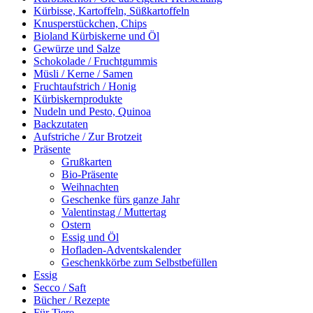
Kürbisse, Kartoffeln, Süßkartoffeln
Knusperstückchen, Chips
Bioland Kürbiskerne und Öl
Gewürze und Salze
Schokolade / Fruchtgummis
Müsli / Kerne / Samen
Fruchtaufstrich / Honig
Kürbiskernprodukte
Nudeln und Pesto, Quinoa
Backzutaten
Aufstriche / Zur Brotzeit
Präsente
Grußkarten
Bio-Präsente
Weihnachten
Geschenke fürs ganze Jahr
Valentinstag / Muttertag
Ostern
Essig und Öl
Hofladen-Adventskalender
Geschenkkörbe zum Selbstbefüllen
Essig
Secco / Saft
Bücher / Rezepte
Für Tiere