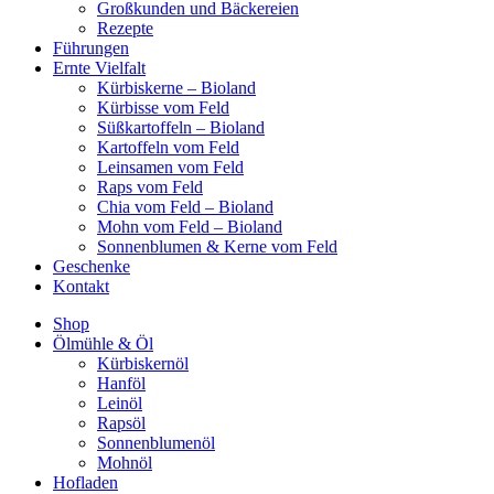
Großkunden und Bäckereien
Rezepte
Führungen
Ernte Vielfalt
Kürbiskerne – Bioland
Kürbisse vom Feld
Süßkartoffeln – Bioland
Kartoffeln vom Feld
Leinsamen vom Feld
Raps vom Feld
Chia vom Feld – Bioland
Mohn vom Feld – Bioland
Sonnenblumen & Kerne vom Feld
Geschenke
Kontakt
Shop
Ölmühle & Öl
Kürbiskernöl
Hanföl
Leinöl
Rapsöl
Sonnenblumenöl
Mohnöl
Hofladen