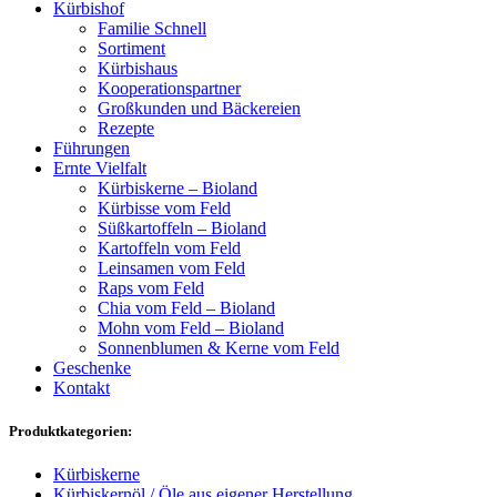
Kürbishof
Familie Schnell
Sortiment
Kürbishaus
Kooperationspartner
Großkunden und Bäckereien
Rezepte
Führungen
Ernte Vielfalt
Kürbiskerne – Bioland
Kürbisse vom Feld
Süßkartoffeln – Bioland
Kartoffeln vom Feld
Leinsamen vom Feld
Raps vom Feld
Chia vom Feld – Bioland
Mohn vom Feld – Bioland
Sonnenblumen & Kerne vom Feld
Geschenke
Kontakt
Produktkategorien:
Kürbiskerne
Kürbiskernöl / Öle aus eigener Herstellung