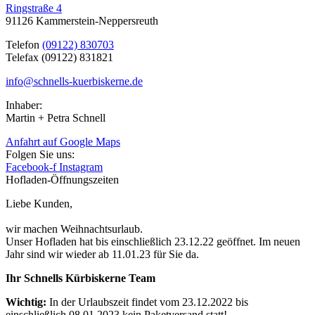
Ringstraße 4
91126 Kammerstein-Neppersreuth
Telefon
(09122) 830703
Telefax (09122) 831821
info@schnells-kuerbiskerne.de
Inhaber:
Martin + Petra Schnell
Anfahrt auf Google Maps
Folgen Sie uns:
Facebook-f
Instagram
Hofladen-Öffnungszeiten
Liebe Kunden,
wir machen Weihnachtsurlaub.
Unser Hofladen hat bis einschließlich 23.12.22 geöffnet. Im neuen
Jahr sind wir wieder ab 11.01.23 für Sie da.
Ihr Schnells Kürbiskerne Team
Wichtig:
In der Urlaubszeit findet vom 23.12.2022 bis
einschließlich 08.01.2023
kein Paketversand
statt!