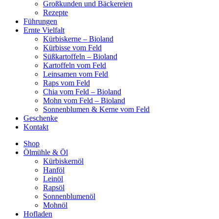
Großkunden und Bäckereien
Rezepte
Führungen
Ernte Vielfalt
Kürbiskerne – Bioland
Kürbisse vom Feld
Süßkartoffeln – Bioland
Kartoffeln vom Feld
Leinsamen vom Feld
Raps vom Feld
Chia vom Feld – Bioland
Mohn vom Feld – Bioland
Sonnenblumen & Kerne vom Feld
Geschenke
Kontakt
Shop
Ölmühle & Öl
Kürbiskernöl
Hanföl
Leinöl
Rapsöl
Sonnenblumenöl
Mohnöl
Hofladen