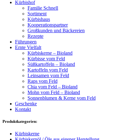
Kürbishof
Familie Schnell
Sortiment
Kürbishaus
Kooperationspartner
Großkunden und Bäckereien
Rezepte
Führungen
Ernte Vielfalt
Kürbiskerne – Bioland
Kürbisse vom Feld
Süßkartoffeln – Bioland
Kartoffeln vom Feld
Leinsamen vom Feld
Raps vom Feld
Chia vom Feld – Bioland
Mohn vom Feld – Bioland
Sonnenblumen & Kerne vom Feld
Geschenke
Kontakt
Produktkategorien:
Kürbiskerne
Kürbiskernöl / Öle aus eigener Herstellung