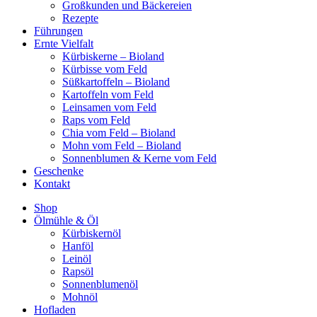
Großkunden und Bäckereien
Rezepte
Führungen
Ernte Vielfalt
Kürbiskerne – Bioland
Kürbisse vom Feld
Süßkartoffeln – Bioland
Kartoffeln vom Feld
Leinsamen vom Feld
Raps vom Feld
Chia vom Feld – Bioland
Mohn vom Feld – Bioland
Sonnenblumen & Kerne vom Feld
Geschenke
Kontakt
Shop
Ölmühle & Öl
Kürbiskernöl
Hanföl
Leinöl
Rapsöl
Sonnenblumenöl
Mohnöl
Hofladen