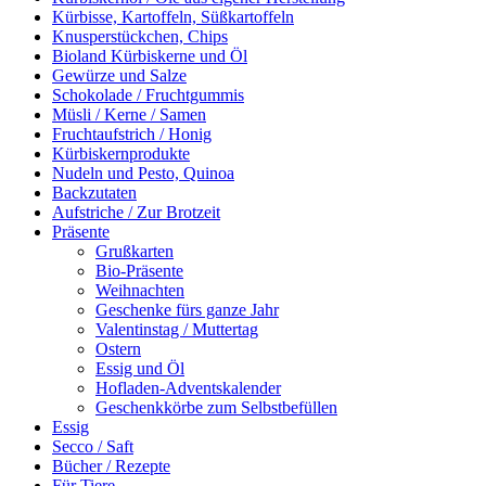
Kürbisse, Kartoffeln, Süßkartoffeln
Knusperstückchen, Chips
Bioland Kürbiskerne und Öl
Gewürze und Salze
Schokolade / Fruchtgummis
Müsli / Kerne / Samen
Fruchtaufstrich / Honig
Kürbiskernprodukte
Nudeln und Pesto, Quinoa
Backzutaten
Aufstriche / Zur Brotzeit
Präsente
Grußkarten
Bio-Präsente
Weihnachten
Geschenke fürs ganze Jahr
Valentinstag / Muttertag
Ostern
Essig und Öl
Hofladen-Adventskalender
Geschenkkörbe zum Selbstbefüllen
Essig
Secco / Saft
Bücher / Rezepte
Für Tiere