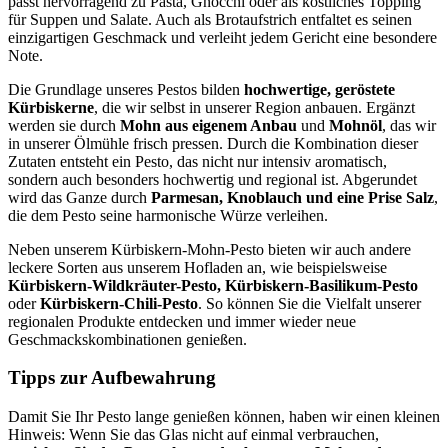
passt hervorragend zu Pasta, Gnocchi oder als köstliches Topping
für Suppen und Salate. Auch als Brotaufstrich entfaltet es seinen
einzigartigen Geschmack und verleiht jedem Gericht eine besondere
Note.
Die Grundlage unseres Pestos bilden
hochwertige, geröstete
Kürbiskerne
, die wir selbst in unserer Region anbauen. Ergänzt
werden sie durch
Mohn aus eigenem Anbau
und
Mohnöl
, das wir
in unserer Ölmühle frisch pressen. Durch die Kombination dieser
Zutaten entsteht ein Pesto, das nicht nur intensiv aromatisch,
sondern auch besonders hochwertig und regional ist. Abgerundet
wird das Ganze durch
Parmesan, Knoblauch und eine Prise Salz
,
die dem Pesto seine harmonische Würze verleihen.
Neben unserem Kürbiskern-Mohn-Pesto bieten wir auch andere
leckere Sorten aus unserem Hofladen an, wie beispielsweise
Kürbiskern-Wildkräuter-Pesto, Kürbiskern-Basilikum-Pesto
oder
Kürbiskern-Chili-Pesto
. So können Sie die Vielfalt unserer
regionalen Produkte entdecken und immer wieder neue
Geschmackskombinationen genießen.
Tipps zur Aufbewahrung
Damit Sie Ihr Pesto lange genießen können, haben wir einen kleinen
Hinweis: Wenn Sie das Glas nicht auf einmal verbrauchen,