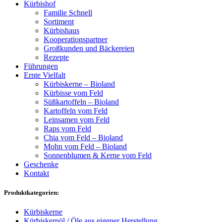
Kürbishof
Familie Schnell
Sortiment
Kürbishaus
Kooperationspartner
Großkunden und Bäckereien
Rezepte
Führungen
Ernte Vielfalt
Kürbiskerne – Bioland
Kürbisse vom Feld
Süßkartoffeln – Bioland
Kartoffeln vom Feld
Leinsamen vom Feld
Raps vom Feld
Chia vom Feld – Bioland
Mohn vom Feld – Bioland
Sonnenblumen & Kerne vom Feld
Geschenke
Kontakt
Produktkategorien:
Kürbiskerne
Kürbiskernöl / Öle aus eigener Herstellung