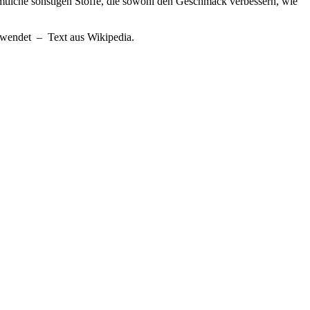
mtliche sonstigen Stoffe, die sowohl den Geschmack verbessern, wie
rwendet – Text aus Wikipedia.