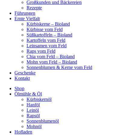
Großkunden und Bäckereien
Rezepte
Führungen
Ernte Vielfalt
Kürbiskerne – Bioland
Kürbisse vom Feld
Süßkartoffeln – Bioland
Kartoffeln vom Feld
Leinsamen vom Feld
Raps vom Feld
Chia vom Feld – Bioland
Mohn vom Feld – Bioland
Sonnenblumen & Kerne vom Feld
Geschenke
Kontakt
Shop
Ölmühle & Öl
Kürbiskernöl
Hanföl
Leinöl
Rapsöl
Sonnenblumenöl
Mohnöl
Hofladen