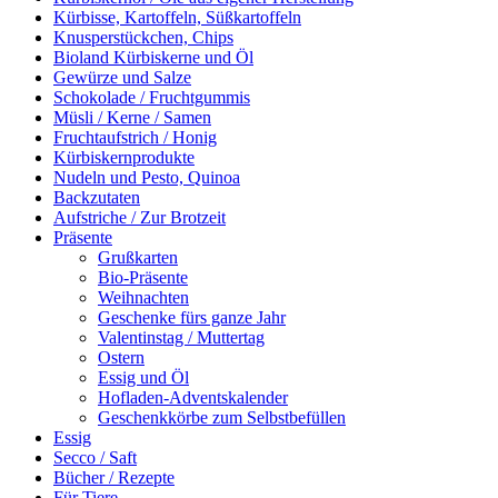
Kürbisse, Kartoffeln, Süßkartoffeln
Knusperstückchen, Chips
Bioland Kürbiskerne und Öl
Gewürze und Salze
Schokolade / Fruchtgummis
Müsli / Kerne / Samen
Fruchtaufstrich / Honig
Kürbiskernprodukte
Nudeln und Pesto, Quinoa
Backzutaten
Aufstriche / Zur Brotzeit
Präsente
Grußkarten
Bio-Präsente
Weihnachten
Geschenke fürs ganze Jahr
Valentinstag / Muttertag
Ostern
Essig und Öl
Hofladen-Adventskalender
Geschenkkörbe zum Selbstbefüllen
Essig
Secco / Saft
Bücher / Rezepte
Für Tiere