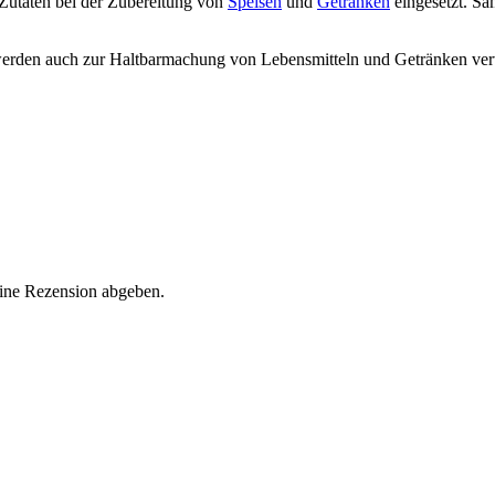
utaten bei der Zubereitung von
Speisen
und
Getränken
eingesetzt. Sä
werden auch zur Haltbarmachung von Lebensmitteln und Getränken ve
eine Rezension abgeben.