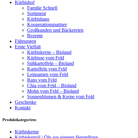
Kürbishof
Familie Schnell
Sortiment
Kürbishaus
Kooperationspartner
Großkunden und Bäckereien
Rezepte
Führungen
Ernte Vielfalt
Kürbiskerne – Bioland
Kürbisse vom Feld
Süßkartoffeln – Bioland
Kartoffeln vom Feld
Leinsamen vom Feld
Raps vom Feld
Chia vom Feld – Bioland
Mohn vom Feld – Bioland
Sonnenblumen & Kerne vom Feld
Geschenke
Kontakt
Produktkategorien:
Kürbiskerne
Kürbiskernöl / Öle aus eigener Herstellung