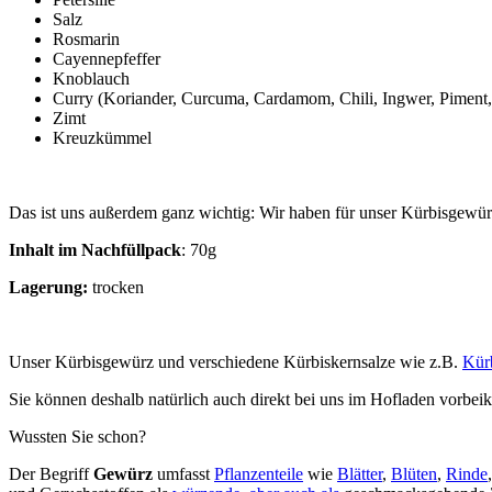
Salz
Rosmarin
Cayennepfeffer
Knoblauch
Curry (Koriander, Curcuma, Cardamom, Chili, Ingwer, Piment, 
Zimt
Kreuzkümmel
Das ist uns außerdem ganz wichtig: Wir haben für unser Kürbisgewü
Inhalt im Nachfüllpack
: 70g
Lagerung:
trocken
Unser Kürbisgewürz und verschiedene Kürbiskernsalze wie z.B.
Kür
Sie können deshalb natürlich auch direkt bei uns im Hofladen vorbe
Wussten Sie schon?
Der Begriff
Gewürz
umfasst
Pflanzenteile
wie
Blätter
,
Blüten
,
Rinde