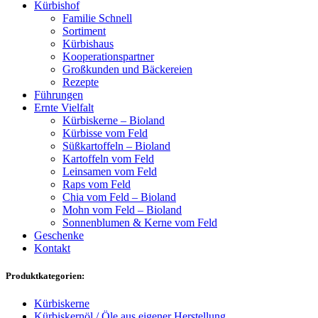
Kürbishof
Familie Schnell
Sortiment
Kürbishaus
Kooperationspartner
Großkunden und Bäckereien
Rezepte
Führungen
Ernte Vielfalt
Kürbiskerne – Bioland
Kürbisse vom Feld
Süßkartoffeln – Bioland
Kartoffeln vom Feld
Leinsamen vom Feld
Raps vom Feld
Chia vom Feld – Bioland
Mohn vom Feld – Bioland
Sonnenblumen & Kerne vom Feld
Geschenke
Kontakt
Produktkategorien:
Kürbiskerne
Kürbiskernöl / Öle aus eigener Herstellung