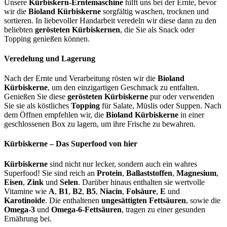
Unsere
Kürbiskern-Erntemaschine
hilft uns bei der Ernte, bevor
wir die
Bioland Kürbiskerne
sorgfältig waschen, trocknen und
sortieren. In liebevoller Handarbeit veredeln wir diese dann zu den
beliebten
gerösteten Kürbiskernen
, die Sie als Snack oder
Topping genießen können.
Veredelung und Lagerung
Nach der Ernte und Verarbeitung rösten wir die
Bioland
Kürbiskerne
, um den einzigartigen Geschmack zu entfalten.
Genießen Sie diese
gerösteten Kürbiskerne
pur oder verwenden
Sie sie als köstliches
Topping
für Salate, Müslis oder Suppen. Nach
dem Öffnen empfehlen wir, die
Bioland Kürbiskerne
in einer
geschlossenen Box zu lagern, um ihre Frische zu bewahren.
Kürbiskerne – Das Superfood von hier
Kürbiskerne
sind nicht nur lecker, sondern auch ein wahres
Superfood! Sie sind reich an
Protein
,
Ballaststoffen
,
Magnesium
,
Eisen
,
Zink
und
Selen
. Darüber hinaus enthalten sie wertvolle
Vitamine wie
A
,
B1
,
B2
,
B5
,
Niacin
,
Folsäure
,
E
und
Karotinoide
. Die enthaltenen
ungesättigten Fettsäuren
, sowie die
Omega-3
und
Omega-6-Fettsäuren
, tragen zu einer gesunden
Ernährung bei.