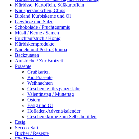
Kürbisse, Kartoffeln, Süßkartoffeln
Knusperstückchen, Chips
Bioland Kürbiskerne und Öl
Gewürze und Salze
Schokolade / Fruchtgummis
Müsli / Kerne / Samen
Fruchtaufstrich / Honig
Kürbiskernprodukte
Nudeln und Pesto, Quinoa
Backzutaten
Aufstriche / Zur Brotzeit
Präsente
Grußkarten
Bio-Präsente
Weihnachten
Geschenke fürs ganze Jahr
Valentinstag / Muttertag
Ostern
Essig und Öl
Hofladen-Adventskalender
Geschenkkörbe zum Selbstbefüllen
Essig
Secco / Saft
Bücher / Rezepte
Für Tiere