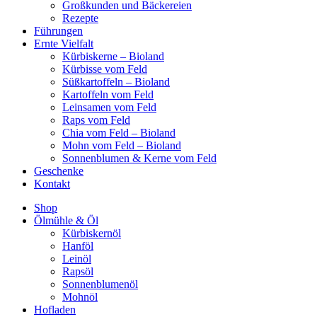
Großkunden und Bäckereien
Rezepte
Führungen
Ernte Vielfalt
Kürbiskerne – Bioland
Kürbisse vom Feld
Süßkartoffeln – Bioland
Kartoffeln vom Feld
Leinsamen vom Feld
Raps vom Feld
Chia vom Feld – Bioland
Mohn vom Feld – Bioland
Sonnenblumen & Kerne vom Feld
Geschenke
Kontakt
Shop
Ölmühle & Öl
Kürbiskernöl
Hanföl
Leinöl
Rapsöl
Sonnenblumenöl
Mohnöl
Hofladen